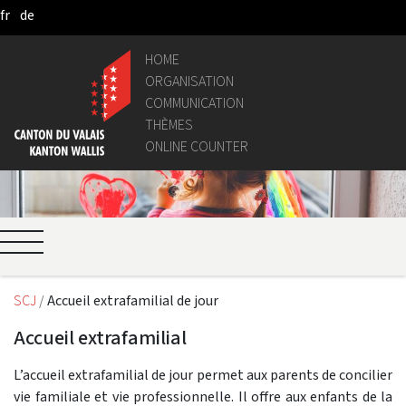
fr
de
Skip to Main Content
HOME
ORGANISATION
COMMUNICATION
THÈMES
ONLINE COUNTER
SCJ
Accueil extrafamilial de jour
Accueil extrafamilial
L’accueil extrafamilial de jour permet aux parents de concilier
vie familiale et vie professionnelle. Il offre aux enfants de la