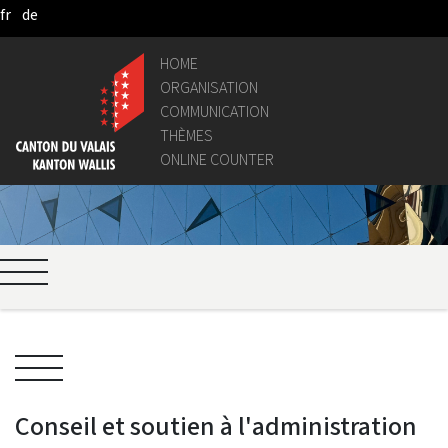
fr
de
Skip to Main Content
HOME
ORGANISATION
COMMUNICATION
THÈMES
ONLINE COUNTER
Conseil et soutien à l'administration