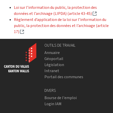
Loi sur l’information du public, la protection des
(External 
données et l’archivage (LIPDA) (article 43-45)
Règlement d’application de la loi sur l’information du
public, la protection des données et l’archivage (article
(External link)
17)
OUTILS DE TRAVAIL
Annuaire
Géoportail
Législation
Intranet
Portail des communes
DIVERS
Bourse de l'emploi
Login IAM