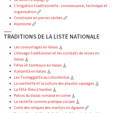
L'irrigation traditionnelle : connaissance, technique et
(External link)
organisation
(External link)
Construire en pierres sèches
(External link)
Alpinisme
TRADITIONS DE LA LISTE NATIONALE
(Download)
Les consortages en Valais
L’élevage traditionnel et les combats de reines en
(Download)
Valais
(Download)
Fifres et tambours en Valais
(Download)
Italianità en Valais
(Download)
Les Tschäggättä au Lötschental
(Downl
La cueillette et la culture des plantes sauvages
(Download)
La Fête-Dieu à Savièse
(Download)
Patois du Valais romand en scène
(Download)
La raclette comme pratique sociale
(External link
Culte des reliques des martyrs en Agaune