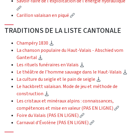
Savoir-faire de l'exploitation de l'énergie hydraulique
(External link)
(External link)
Carillon valaisan en piqué
TRADITIONS DE LA LISTE CANTONALE
(Download)
Champéry 1830
La chanson populaire du Haut-Valais - Abschied vom
(Download)
Gantertal
(Download)
Les rituels funéraires en Valais
(Do
Le théâtre de l’homme sauvage dans le Haut-Valais
(Download)
La culture du seigle et le pain de seigle
Le hackbrett valaisan. Mode de jeu et méthode de
(Download)
construction
Les cristaux et minéraux alpins : connaissances,
(Externa
compétences et mise en valeur (PAS EN LIGNE)
(External link)
Foire du Valais (PAS EN LIGNE)
(External link)
Carnaval d'Évolène (PAS EN LIGNE)