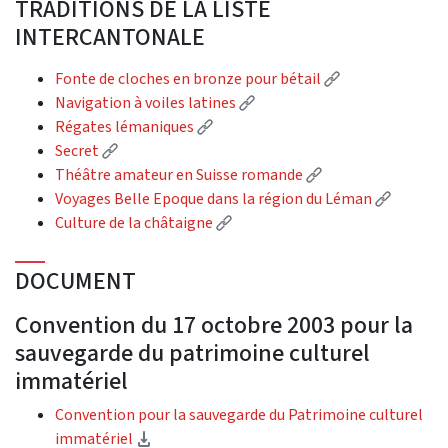
TRADITIONS DE LA LISTE
INTERCANTONALE
(External link)
Fonte de cloches en bronze pour bétail
(External link)
Navigation à voiles latines
(External link)
Régates lémaniques
(External link)
Secret
(External link)
Théâtre amateur en Suisse romande
(Externa
Voyages Belle Epoque dans la région du Léman
(External link)
Culture de la châtaigne
DOCUMENT
Convention du 17 octobre 2003 pour la
sauvegarde du patrimoine culturel
immatériel
Convention pour la sauvegarde du Patrimoine culturel
(Download)
immatériel