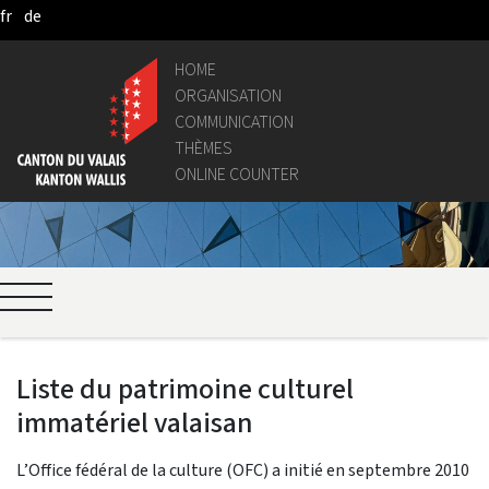
fr
de
Skip to Main Content
HOME
ORGANISATION
COMMUNICATION
THÈMES
ONLINE COUNTER
Liste du patrimoine culturel
immatériel valaisan
L’Office fédéral de la culture (OFC) a initié en septembre 2010