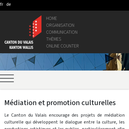
fr
de
Skip to Main Content
HOME
ORGANISATION
COMMUNICATION
THÈMES
ONLINE COUNTER
Médiation et promotion culturelles
Le Canton du Valais encourage des projets de médiation
culturelle qui développent le dialogue entre la culture, les
productions artistiques et les publics, particulièrement afin