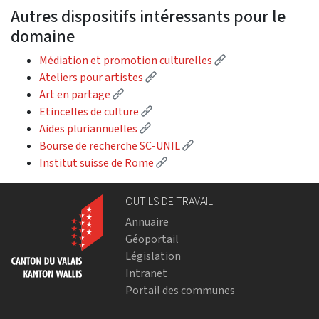
Autres dispositifs intéressants pour le
domaine
(External link)
Médiation et promotion culturelles
(External link)
Ateliers pour artistes
(External link)
Art en partage
(External link)
Etincelles de culture
(External link)
Aides pluriannuelles
(External link)
Bourse de recherche SC-UNIL
(External link)
Institut suisse de Rome
OUTILS DE TRAVAIL
Annuaire
Géoportail
Législation
Intranet
Portail des communes