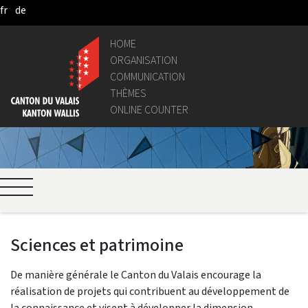
fr
de
Skip to Main Content
HOME
ORGANISATION
COMMUNICATION
THÈMES
ONLINE COUNTER
Sciences et patrimoine
De manière générale le Canton du Valais encourage la
réalisation de projets qui contribuent au développement de
la connaissance et visent à développer la dimension