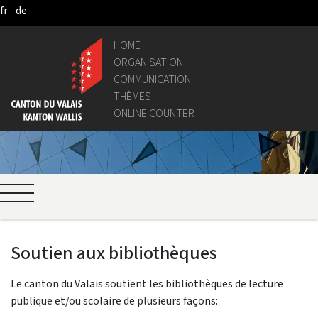
fr
de
Skip to Main Content
HOME
ORGANISATION
COMMUNICATION
THÈMES
ONLINE COUNTER
Soutien aux bibliothèques
Le canton du Valais soutient les bibliothèques de lecture
publique et/ou scolaire de plusieurs façons: