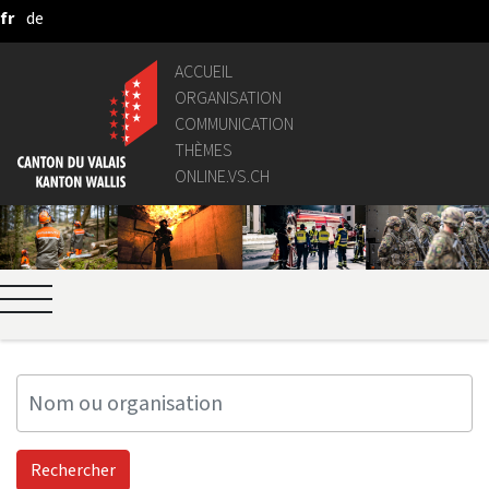
fr
de
Saut au contenu principal
ACCUEIL
ORGANISATION
COMMUNICATION
THÈMES
ONLINE.VS.CH