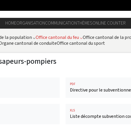
HOME
ORGANISATION
COMMUNICATION
THÈMES
ONLINE COUNTER
 de la population
⌵
Office cantonal du feu
⌵
Office cantonal de la pro
Organe cantonal de conduite
Office cantonal du sport
 sapeurs-pompiers
PDF
Directive pour le subventionne
XLS
Liste décompte subvention 