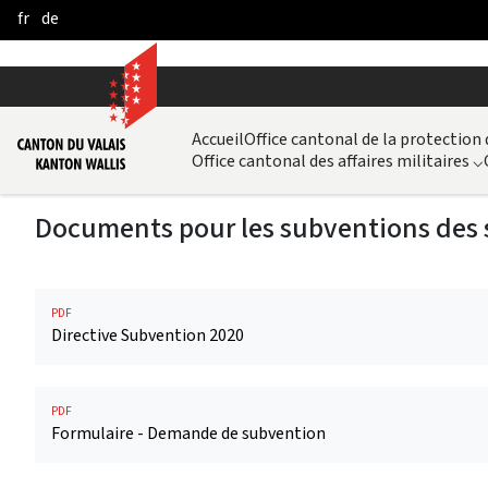
fr
de
Skip to Main Content
Accueil
Office cantonal de la protection
Office cantonal des affaires militaires
⌵
Documents pour les subventions des
PDF
Directive Subvention 2020
PDF
Formulaire - Demande de subvention