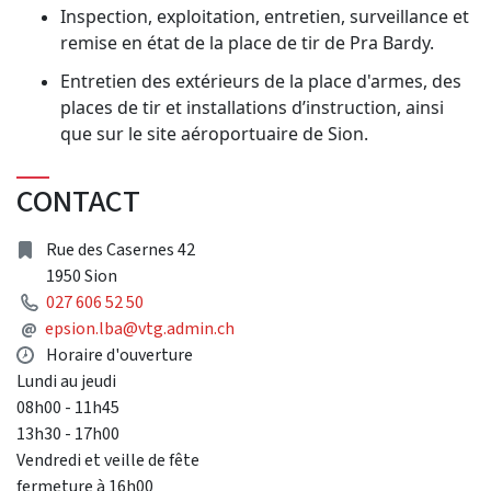
Inspection, exploitation, entretien, surveillance et
remise en état de la place de tir de Pra Bardy.
Entretien des extérieurs de la place d'armes, des
places de tir et installations d’instruction, ainsi
que sur le site aéroportuaire de Sion.
CONTACT
Address
Rue des Casernes 42
1950 Sion
Phone
027 606 52 50
Mail
@
epsion.lba@vtg.admin.ch
Opening hours
Horaire d'ouverture
Lundi au jeudi
08h00 - 11h45
13h30 - 17h00
Vendredi et veille de fête
fermeture à 16h00