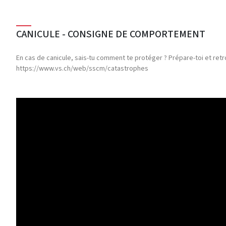
CANICULE - CONSIGNE DE COMPORTEMENT
En cas de canicule, sais-tu comment te protéger ? Prépare-toi et re
https://www.vs.ch/web/sscm/catastrophes