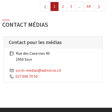
1
2
3
...
64
Сторінка
Сторінка
Сторінка
Проміжні сторінки 
Сторінка
CONTACT MÉDIAS
Contact pour les médias
Rue des Casernes 40
1950 Sion
sscm-medias@admin.vs.ch
027 606 70 50