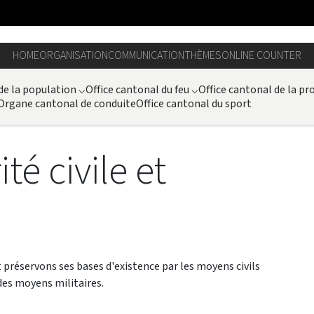
HOME
ORGANISATION
COMMUNICATION
THÈMES
ONLINE COUNTER
 de la population
⌵
Office cantonal du feu
⌵
Office cantonal de la pro
Organe cantonal de conduite
Office cantonal du sport
té civile et
t préservons ses bases d'existence par les moyens civils
des moyens militaires.