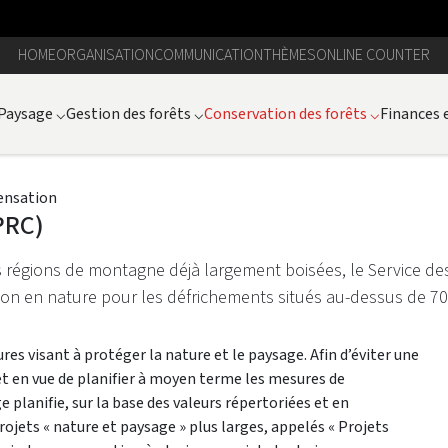
HOME
ORGANISATION
COMMUNICATION
THÈMES
ONLINE COUNTER
Paysage
⌵
Gestion des forêts
⌵
Conservation des forêts
⌵
Finances 
ensation
PRC)
s régions de montagne déjà largement boisées, le Service des
on en nature pour les défrichements situés au-dessus de 700
es visant à protéger la nature et le paysage. Afin d’éviter une
et en vue de planifier à moyen terme les mesures de
 planifie, sur la base des valeurs répertoriées et en
ojets « nature et paysage » plus larges, appelés « Projets