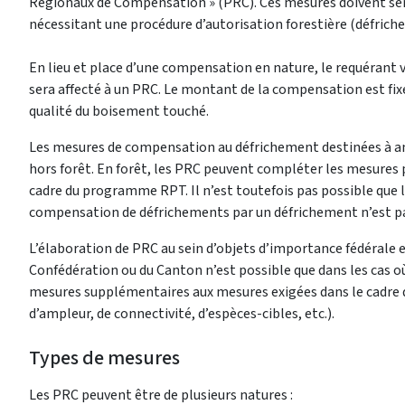
Régionaux de Compensation » (PRC). Ces mesures doivent ser
nécessitant une procédure d’autorisation forestière (défrichem
En lieu et place d’une compensation en nature, le requérant 
sera affecté à un PRC. Le montant de la compensation est fix
qualité du boisement touché.
Les mesures de compensation au défrichement destinées à amé
hors forêt. En forêt, les PRC peuvent compléter les mesures p
cadre du programme RPT. Il n’est toutefois pas possible que 
compensation de défrichements par un défrichement n’est p
L’élaboration de PRC au sein d’objets d’importance fédérale 
Confédération ou du Canton n’est possible que dans les cas o
mesures supplémentaires aux mesures exigées dans le cadre 
d’ampleur, de connectivité, d’espèces-cibles, etc.).
Types de mesures
Les PRC peuvent être de plusieurs natures :