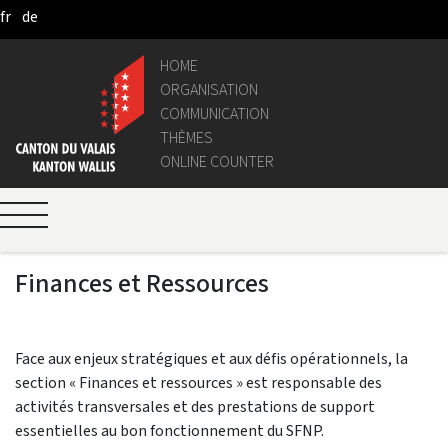
fr
de
Skip to Main Content
HOME
ORGANISATION
COMMUNICATION
THÈMES
ONLINE COUNTER
Finances et Ressources
Face aux enjeux stratégiques et aux défis opérationnels, la
section « Finances et ressources » est responsable des
activités transversales et des prestations de support
essentielles au bon fonctionnement du SFNP.