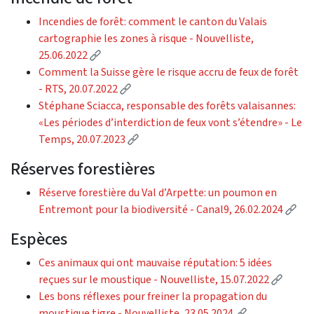
Incendies de forêt: comment le canton du Valais
cartographie les zones à risque - Nouvelliste,
(External link)
25.06.2022
Comment la Suisse gère le risque accru de feux de forêt
(External link)
- RTS, 20.07.2022
Stéphane Sciacca, responsable des forêts valaisannes:
«Les périodes d’interdiction de feux vont s’étendre» - Le
(External link)
Temps, 20.07.2023
Réserves forestières
Réserve forestière du Val d’Arpette: un poumon en
(Ex
Entremont pour la biodiversité - Canal9, 26.02.2024
Espèces
Ces animaux qui ont mauvaise réputation: 5 idées
(Exter
reçues sur le moustique - Nouvelliste, 15.07.2022
Les bons réflexes pour freiner la propagation du
(External link
moustique tigre - Nouvelliste, 23.05.2024