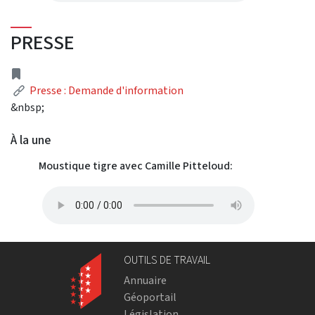
PRESSE
Address
Link
Presse : Demande d'information
&nbsp;
À la une
Moustique tigre avec Camille Pitteloud:
OUTILS DE TRAVAIL
Annuaire
Géoportail
Législation