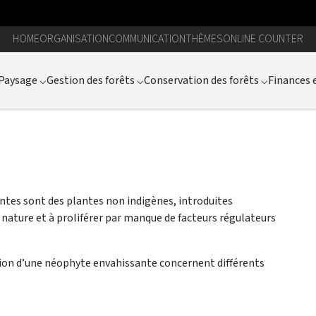
HOME
ORGANISATION
COMMUNICATION
THÈMES
ONLINE COUNTER
Paysage
⌵
Gestion des forêts
⌵
Conservation des forêts
⌵
Finances 
tes sont des plantes non indigènes, introduites
 nature et à proliférer par manque de facteurs régulateurs
sion d’une néophyte envahissante concernent différents