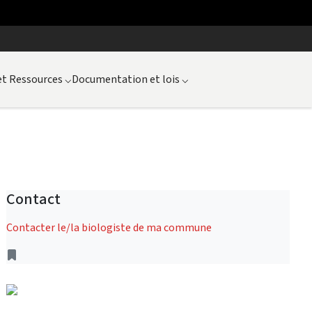
et Ressources
⌵
Documentation et lois
⌵
Contact
Contacter le/la biologiste de ma commune
Séneçon du Cap (Senecio inaequidens), ©
Info Flora
Address
Previous
Next