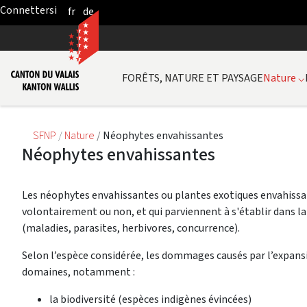
fr
de
Skip to Main Content
FORÊTS, NATURE ET PAYSAGE
Nature
⌵
SFNP
Nature
Néophytes envahissantes
Néophytes envahissantes
Les néophytes envahissantes ou plantes exotiques envahissan
volontairement ou non, et qui parviennent à s'établir dans la
(maladies, parasites, herbivores, concurrence).
Selon l’espèce considérée, les dommages causés par l’expan
domaines, notamment :
la biodiversité (espèces indigènes évincées)