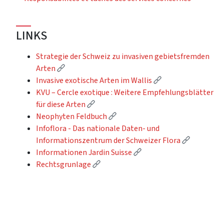
LINKS
Strategie der Schweiz zu invasiven gebietsfremden
(External link)
Arten
(External link)
Invasive exotische Arten im Wallis
KVU – Cercle exotique : Weitere Empfehlungsblätter
(External link)
für diese Arten
(External link)
Neophyten Feldbuch
Infoflora - Das nationale Daten- und
(External 
Informationszentrum der Schweizer Flora
(External link)
Informationen Jardin Suisse
(External link)
Rechtsgrunlage