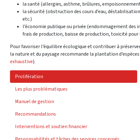
la santé (allergies, asthme, brûlures, empoisonnemen
la sécurité (obstruction des cours d’eau, déstabilisation
etc.)
l’économie publique ou privée (endommagement des in
frais de production, baisse de production, toxicité pour le
Pour favoriser l’équilibre écologique et contribuer à préserver 
la nature et du paysage recommande la plantation d’espèces i
exhaustive
).
Prolifération
Les plus problématiques
Manuel de gestion
Recommandations
Interventions et soutien financier
Responsabilités et tâches des services concernés