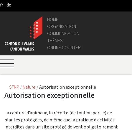
fr
de
Skip to Main Content
HOME
ORGANISATION
COMMUNICATION
THÈMES
ONLINE COUNTER
SFNP
Nature
Autorisation exceptionnelle
Autorisation exceptionnelle
La capture d’animaux, la récolte (de tout ou partie) de
plantes protégées, de même que la pratique d’activités
interdites dans un site protégé doivent obligatoirement