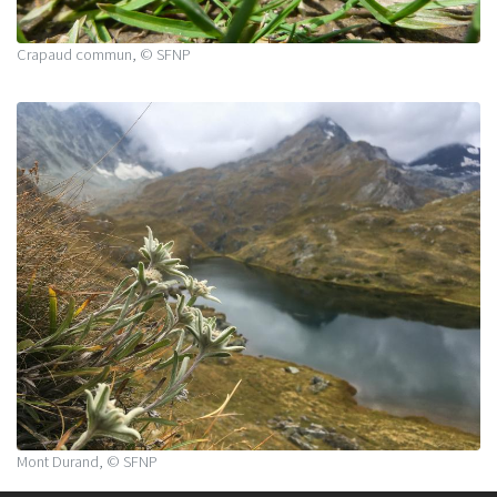
Crapaud commun, © SFNP
Mont Durand, © SFNP