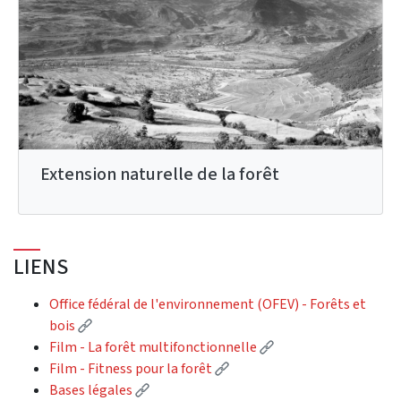
Extension naturelle de la forêt
LIENS
Office fédéral de l'environnement (OFEV) - Forêts et
(External link)
bois
(External link)
Film - La forêt multifonctionnelle
(External link)
Film - Fitness pour la forêt
(External link)
Bases légales