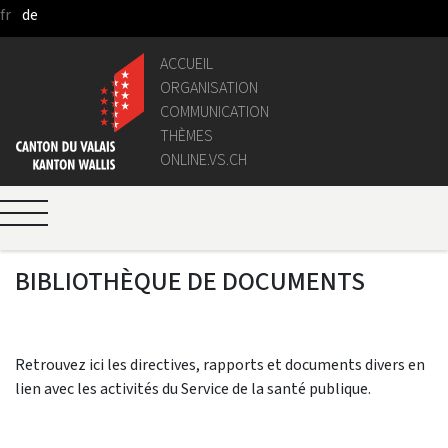
fr
de
Saut au contenu principal
ACCUEIL
ORGANISATION
COMMUNICATION
THÈMES
ONLINE.VS.CH
BIBLIOTHÈQUE DE DOCUMENTS
Retrouvez ici les directives, rapports et documents divers en
lien avec les activités du Service de la santé publique.