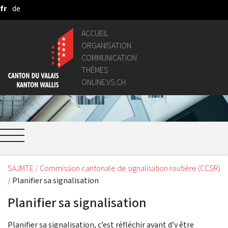
fr
de
Saut au contenu principal
ACCUEIL
ORGANISATION
COMMUNICATION
THÈMES
ONLINE.VS.CH
SAJMTE
Commission cantonale de signalisation routière (CCSR)
Planifier sa signalisation
Planifier sa signalisation
Planifier sa signalisation, c’est réfléchir avant d’y être