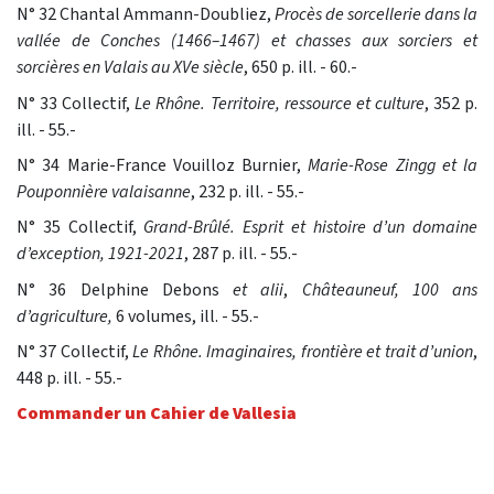
N° 32 Chantal Ammann-Doubliez,
Procès de sorcellerie dans la
vallée de Conches (1466–1467) et chasses aux sorciers et
sorcières en Valais au XVe siècle
, 650 p. ill. - 60.-
N° 33 Collectif,
Le Rhône. Territoire, ressource et culture
, 352 p.
ill. - 55.-
N° 34 Marie-France Vouilloz Burnier,
Marie-Rose Zingg et la
Pouponnière valaisanne
, 232 p. ill. - 55.-
N° 35 Collectif,
Grand-Brûlé. Esprit et histoire d’un domaine
d’exception, 1921-2021
, 287 p. ill. - 55.-
N° 36 Delphine Debons
et alii
,
Châteauneuf, 100 ans
d’agriculture,
6 volumes, ill. - 55.-
N° 37 Collectif,
Le Rhône. Imaginaires, frontière et trait d’union
,
448 p. ill. - 55.-
Commander un Cahier de Vallesia