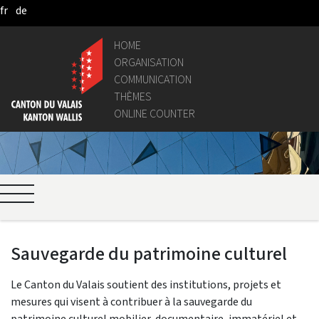
fr
de
Saltar al contenido principal
HOME
ORGANISATION
COMMUNICATION
THÈMES
ONLINE COUNTER
Sauvegarde du patrimoine culturel
Le Canton du Valais soutient des institutions, projets et
mesures qui visent à contribuer à la sauvegarde du
patrimoine culturel mobilier, documentaire, immatériel et