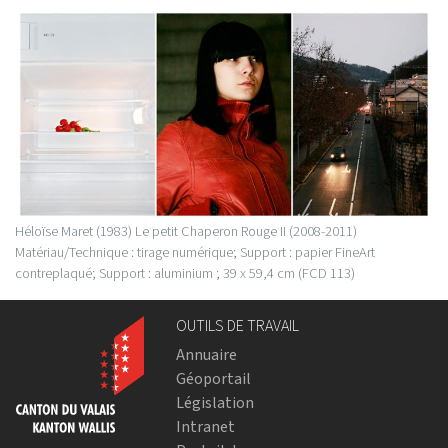
Héloïse Maret (1983) Le petit Chaperon Rouge II (2008-2011)
Matériau/Technique : tirage numérique; Support : papier FineArt
contreplaqué; Support : aluminium ; 39 x 59,4 cm (FCD 113)
OUTILS DE TRAVAIL
Annuaire
Géoportail
Législation
Intranet