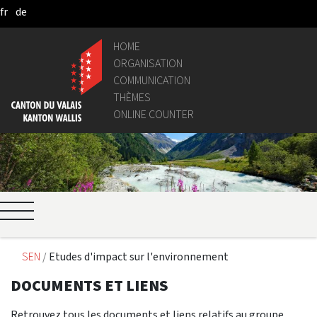
fr
de
Skip to Main Content
HOME
ORGANISATION
COMMUNICATION
THÈMES
ONLINE COUNTER
SEN
Etudes d'impact sur l'environnement
DOCUMENTS ET LIENS
Retrouvez tous les documents et liens relatifs au groupe