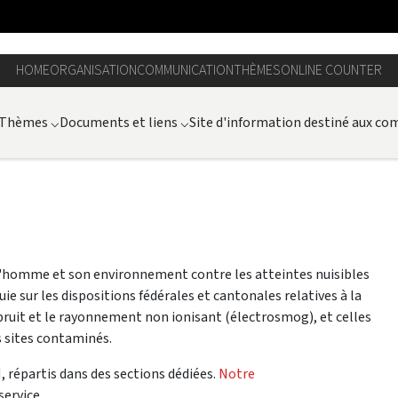
HOME
ORGANISATION
COMMUNICATION
THÈMES
ONLINE COUNTER
Thèmes
⌵
Documents et liens
⌵
Site d'information destiné aux c
l'homme et son environnement contre les atteintes nuisibles
e sur les dispositions fédérales et cantonales relatives à la
le bruit et le rayonnement non ionisant (électrosmog), et celles
s sites contaminés.
, répartis dans des sections dédiées.
Notre
service.