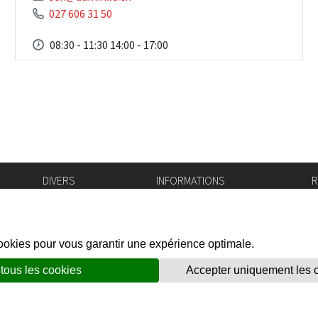
027 606 31 50
08:30 - 11:30 14:00 - 17:00
DIVERS
INFORMATIONS
R
Bourse de l'emploi
Bulletin Officiel
I
Login IAM
vis-à-vis
f
Mentions légales
X
Réseaux sociaux
unes
Politique de confidentialité
Prestations en ligne