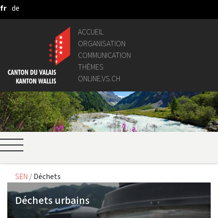
fr
de
Saut au contenu principal
ACCUEIL
ORGANISATION
COMMUNICATION
THÈMES
ONLINE.VS.CH
SEN
Déchets
Déchets urbains