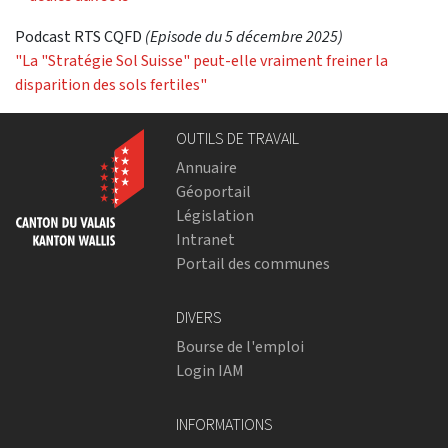
Podcast RTS CQFD
(Episode du 5 décembre 2025)
"La "Stratégie Sol Suisse" peut-elle vraiment freiner la
disparition des sols fertiles"
OUTILS DE TRAVAIL
Annuaire
Géoportail
Législation
Intranet
Portail des communes
DIVERS
Bourse de l'emploi
Login IAM
INFORMATIONS