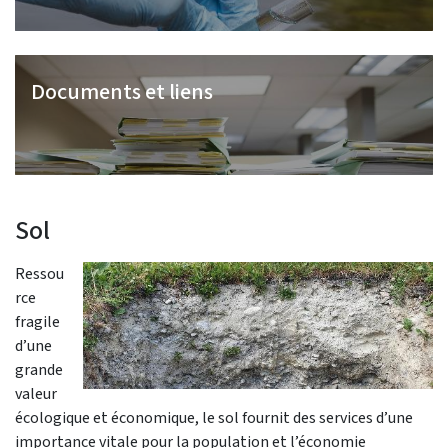
Documents et liens
Sol
Ressou
rce
fragile
d’une
grande
valeur
écologique et économique, le sol fournit des services d’une
importance vitale pour la population et l’économie