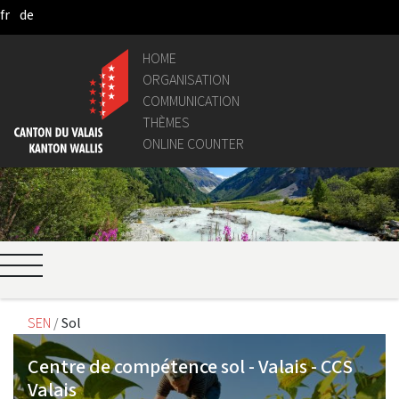
fr
de
Skip to Main Content
HOME
ORGANISATION
COMMUNICATION
THÈMES
ONLINE COUNTER
SEN
Sol
Centre de compétence sol - Valais - CCS
Valais