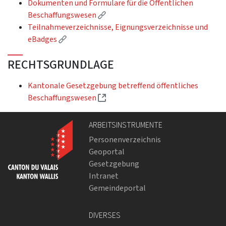
Dokumenten und Formulare für die Öffentlichen
(Externer Link)
Beschaffungswesen
Teilnahmeverzeichnisse, Eignungsverzeichnisse und
(Externer Link)
eBadges
RECHTSGRUNDLAGE
Kantonale Gesetzgebung betreffend öffentliches
(Externer Link)
Beschaffungswesen
ARBEITSINSTRUMENTE
Personenverzeichnis
Geoportal
Gesetzgebung
Intranet
Gemeindeportal
DIVERSES