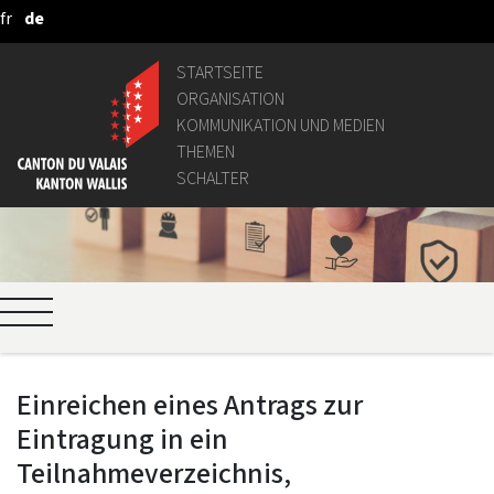
fr
de
Zum Hauptinhalt springen
STARTSEITE
ORGANISATION
KOMMUNIKATION UND MEDIEN
THEMEN
SCHALTER
Einreichen eines Antrags zur
Eintragung in ein
Teilnahmeverzeichnis,