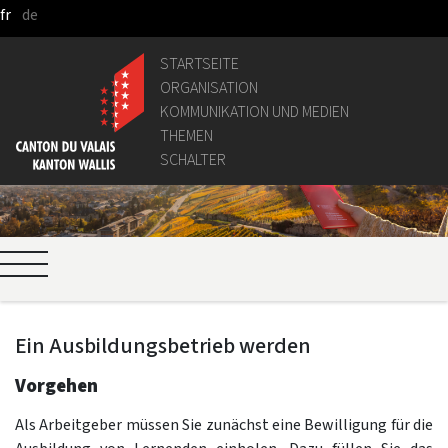
fr
de
Zum Hauptinhalt springen
STARTSEITE
ORGANISATION
KOMMUNIKATION UND MEDIEN
THEMEN
SCHALTER
Ein Ausbildungsbetrieb werden
Vorgehen
Als Arbeitgeber müssen Sie zunächst eine Bewilligung für die