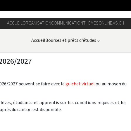
ACCUEIL
ORGANISATION
COMMUNICATION
THÈMES
ONLINE.VS.CH
Accueil
Bourses et prêts d'études
⌵
 2026/2027
026/2027 peuvent se faire avec le
guichet virtuel
ou au moyen du
èves, étudiants et apprentis sur les conditions requises et les
auprès du canton est disponible.