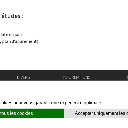
’études :
date du jour
, plan d’apurement)
DIVERS
INFORMATIONS
R
Bourse de l'emploi
Bulletin Officiel
I
Login IAM
vis-à-vis
f
Mentions légales
X
Réseaux sociaux
unes
Politique de confidentialité