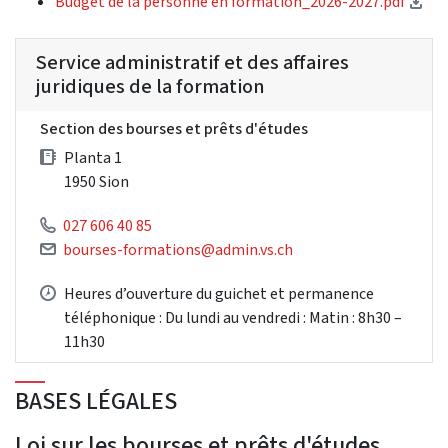
(té
Budget de la personne en formation_2026-2027.pdf
Service administratif et des affaires
juridiques de la formation
Section des bourses et prêts d'études
Planta 1
1950 Sion
027 606 40 85
bourses-formations@admin.vs.ch
Heures d’ouverture du guichet et permanence
téléphonique : Du lundi au vendredi : Matin : 8h30 –
11h30
BASES LÉGALES
Loi sur les bourses et prêts d'études