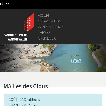
fr
de
Saut au contenu principal
ACCUEIL
ORGANISATION
COMMUNICATION
THÈMES
ONLINE.VS.CH
MA Iles des Clous
COÛT : 113 millions
CHANTIER : 2,2 km