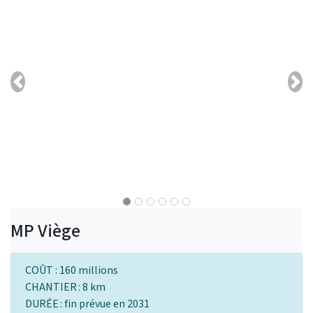
Previous
Nex
MP Viège
COÛT : 160 millions
CHANTIER : 8 km
DURÉE : fin prévue en 2031