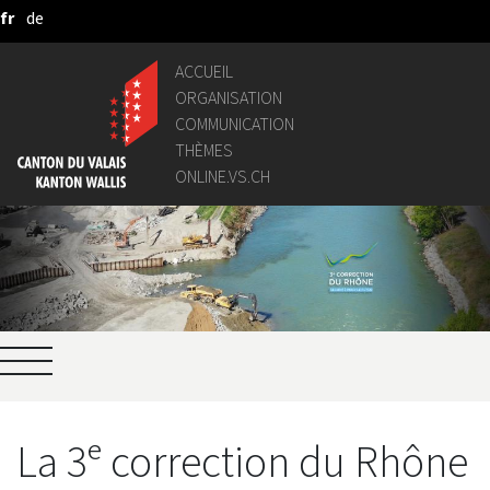
fr
de
Saut au contenu principal
ACCUEIL
ORGANISATION
COMMUNICATION
THÈMES
ONLINE.VS.CH
La 3ᵉ correction du Rhône