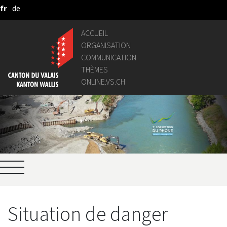
fr
de
Saut au contenu principal
ACCUEIL
ORGANISATION
COMMUNICATION
THÈMES
ONLINE.VS.CH
Situation de danger