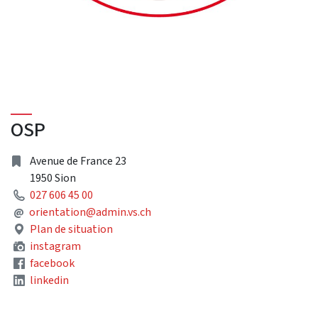
OSP
Address
Avenue de France 23
1950 Sion
Phone
027 606 45 00
Mail
@
orientation@admin.vs.ch
Plan de situation
instagram
facebook
linkedin