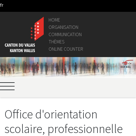
fr
Skip to Main Content
HOME
ORGANISATION
COMMUNICATION
THÈMES
ONLINE COUNTER
Office d'orientation
scolaire, professionnelle