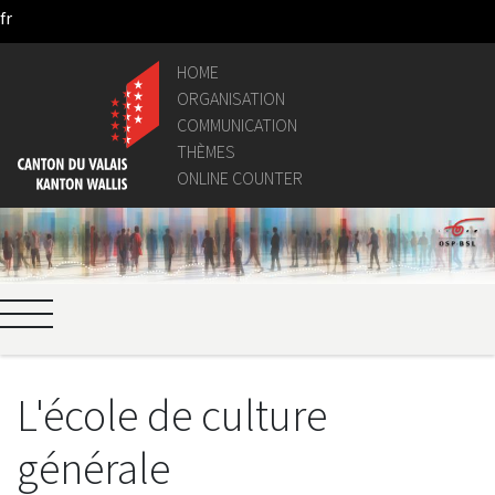
fr
Skip to Main Content
HOME
ORGANISATION
COMMUNICATION
THÈMES
ONLINE COUNTER
L'école de culture
générale