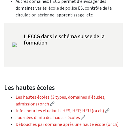
Autres domaines: l'ECG permet d'envisager des
domaines variés: école de police ES, contrôle de la
circulation aérienne, apprentissage, etc.
L'ECCG dans le schéma suisse de la
formation
Les hautes écoles
Les hautes écoles (3 types, domaines d'études,
(External link)
admissions) or.ch
(External
Infos pour les étudiants HES, HEP, HEU (or.ch)
(External link)
Journées d'info des hautes écoles
Débouchés par domaine après une haute école (or.ch)