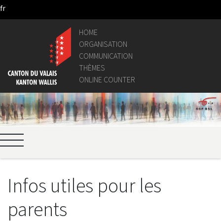
fr
Skip to Main Content
HOME
ORGANISATION
COMMUNICATION
THÈMES
ONLINE COUNTER
Infos utiles pour les
parents