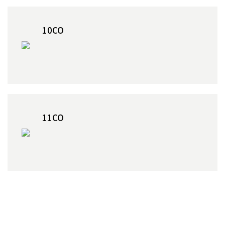
10CO
11CO