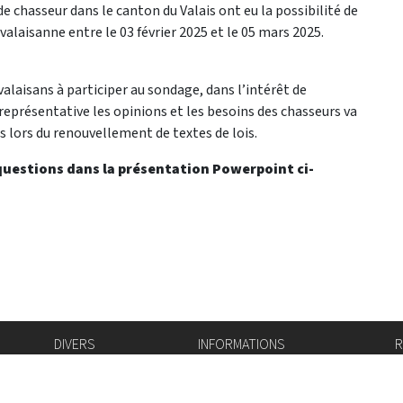
e chasseur dans le canton du Valais ont eu la possibilité de
valaisanne entre le 03 février 2025 et le 05 mars 2025.
alaisans à participer au sondage, dans l’intérêt de
 représentative les opinions et les besoins des chasseurs va
s lors du renouvellement de textes de lois.
 questions dans la présentation Powerpoint ci-
DIVERS
INFORMATIONS
R
Bourse de l'emploi
Bulletin Officiel
I
Login IAM
vis-à-vis
f