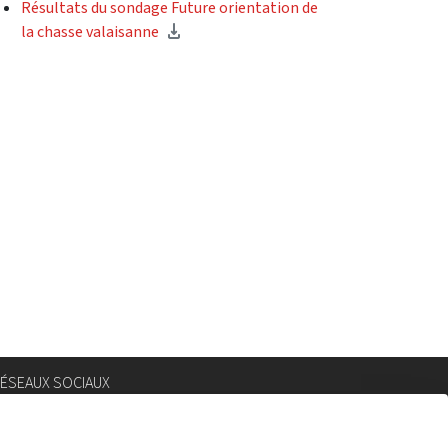
Résultats du sondage Future orientation de
la chasse valaisanne
ÉSEAUX SOCIAUX
nstagram
lickr