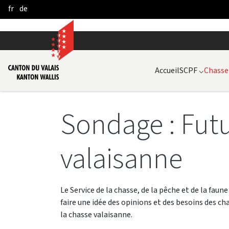
fr
de
Skip to Main Content
Accueil
SCPF
⌵
Chasse
Sondage : Futu
valaisanne
Le Service de la chasse, de la pêche et de la faun
faire une idée des opinions et des besoins des ch
la chasse valaisanne.