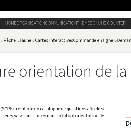
HOME
ORGANISATION
COMMUNICATION
THÈMES
ONLINE COUNTER
⌵
Pêche
⌵
Faune
⌵
Cartes interactives
Commande en ligne
⌵
Demand
re orientation de la
e (SCPF) a élaboré un catalogue de questions afin de se
asseurs valaisans concernant la future orientation de
D