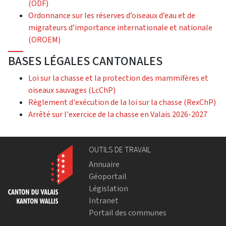
(ODF)
Ordonnance sur les réserves d’oiseaux d’eau et de
migrateurs d’importance internationale et nationale
(OROEM)
BASES LÉGALES CANTONALES
Loi sur la chasse et la protection des mammifères et
oiseaux sauvages (LcChP)
Règlement d'exécution de la loi sur la chasse (RexChP)
Arrêté sur l'exercice de la chasse en Valais 2026-2027
OUTILS DE TRAVAIL
Annuaire
Géoportail
Législation
Intranet
Portail des communes