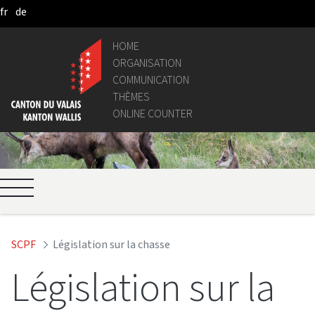
fr
de
Skip to Main Content
HOME
ORGANISATION
COMMUNICATION
THÈMES
ONLINE COUNTER
SCPF
Législation sur la chasse
Législation sur la