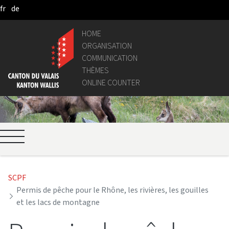
fr
de
Skip to Main Content
HOME
ORGANISATION
COMMUNICATION
THÈMES
ONLINE COUNTER
SCPF
Permis de pêche pour le Rhône, les rivières, les gouilles
et les lacs de montagne