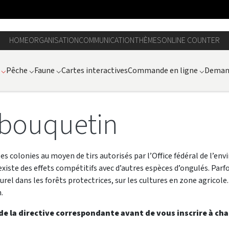
HOME
ORGANISATION
COMMUNICATION
THÈMES
ONLINE COUNTER
⌵
Pêche
⌵
Faune
⌵
Cartes interactives
Commande en ligne
⌵
Demand
 bouquetin
s colonies au moyen de tirs autorisés par l’Office fédéral de l’e
 existe des effets compétitifs avec d’autres espèces d’ongulés. Pa
l dans les forêts protectrices, sur les cultures en zone agricole. L
.
e la directive correspondante avant de vous inscrire à ch