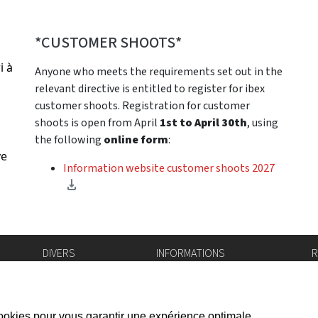
*CUSTOMER SHOOTS*
i à
Anyone who meets the requirements set out in the
relevant directive is entitled to register for ibex
customer shoots. Registration for customer
shoots is open from April
1st to April 30th
, using
the following
online form
:
ve
Information website customer shoots 2027
DIVERS
INFORMATIONS
R
Bourse de l'emploi
Bulletin Officiel
I
Login IAM
vis-à-vis
f
Mentions légales
X