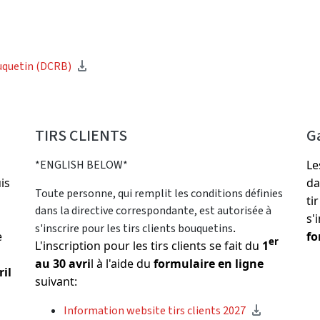
ouquetin (DCRB)
TIRS CLIENTS
G
*ENGLISH BELOW*
Le
is
da
Toute personne, qui remplit les conditions définies
ti
dans la directive correspondante, est autorisée à
s'
.
s'inscrire pour les tirs clients bouquetins
e
fo
er
L'inscription pour les tirs clients se fait du
1
au 30 avri
l à l'aide du
formulaire en ligne
ril
suivant:
Information website tirs clients 2027