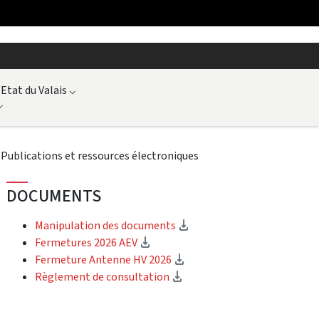
'Etat du Valais
⌵
⌵
⌵
Publications et ressources électroniques
DOCUMENTS
(Download)
Manipulation des documents
(Download)
Fermetures 2026 AEV
(Download)
Fermeture Antenne HV 2026
(Download)
Règlement de consultation