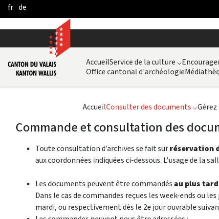
fr
de
Skip to Main Content
Accueil
Service de la culture
⌵
Encouragem
Office cantonal d'archéologie
Médiathèq
Accueil
Consulter des documents
⌵
Gérez 
Commande et consultation des docu
Toute consultation d’archives se fait sur
réservation d
aux coordonnées indiquées ci-dessous.​ L’usage de la sal
Les documents peuvent être commandés
au plus tard
Dans le cas de commandes reçues les week-ends ou les 
mardi, ou respectivement dès le 2e jour ouvrable suiv
Les commandes peuvent nous être adressées :