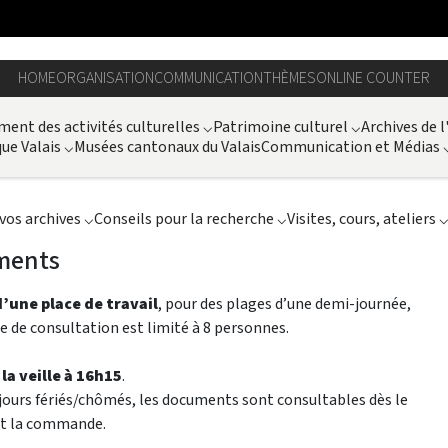
HOME
ORGANISATION
COMMUNICATION
THÈMES
ONLINE COUNTER
ent des activités culturelles
⌵
Patrimoine culturel
⌵
Archives de l
ue Valais
⌵
Musées cantonaux du Valais
Communication et Médias
vos archives
⌵
Conseils pour la recherche
⌵
Visites, cours, ateliers
ments
’une place de travail
, pour des plages d’une demi-journée,
le de consultation est limité à 8 personnes.
 la veille à 16h15
.
jours fériés/chômés, les documents sont consultables dès le
ant la commande.