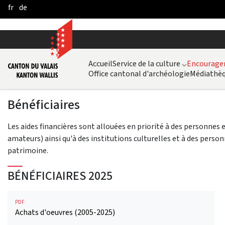
fr
de
Skip to Main Content
Accueil
Service de la culture
⌵
Encouragem
Office cantonal d'archéologie
Médiathèq
Bénéficiaires
Les aides financières sont allouées en priorité à des personnes 
amateurs) ainsi qu'à des institutions culturelles et à des pers
patrimoine.
BÉNÉFICIAIRES 2025
PDF
Achats d'oeuvres (2005-2025)