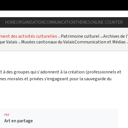
HOME
ORGANISATION
COMMUNICATION
THÈMES
ONLINE COUNTER
ent des activités culturelles
⌵
Patrimoine culturel
⌵
Archives de l
ue Valais
⌵
Musées cantonaux du Valais
Communication et Médias
et à des groupes qui s'adonnent à la création (professionnels et
onnes morales et privées s’engageant pour la sauvegarde du
PDF
Art en partage