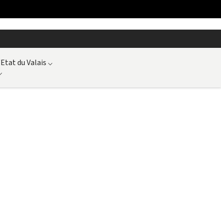
'Etat du Valais
⌵
⌵