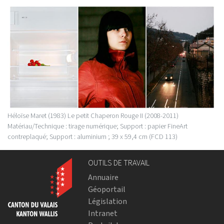
Héloïse Maret (1983) Le petit Chaperon Rouge II (2008-2011)
Matériau/Technique : tirage numérique; Support : papier FineArt
contreplaqué; Support : aluminium ; 39 x 59,4 cm (FCD 113)
OUTILS DE TRAVAIL
Annuaire
Géoportail
Législation
Intranet