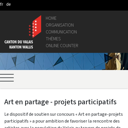
fr
de
Skip to Main Content
HOME
ORGANISATION
COMMUNICATION
THÈMES
ONLINE COUNTER
Art en partage - projets participatifs
Le dispositif de soutien sur concours « Art en partage-projets
participatifs » a pour ambition de favoriser la rencontre des
artistes avec la population du Valais au travers de projets de