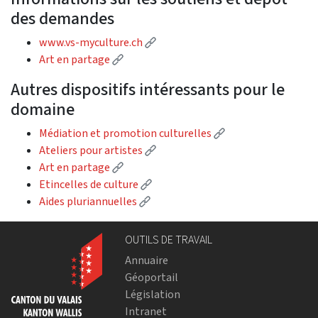
des demandes
(External link)
www.vs-myculture.ch
(External link)
Art en partage
Autres dispositifs intéressants pour le
domaine
(External link)
Médiation et promotion culturelles
(External link)
Ateliers pour artistes
(External link)
Art en partage
(External link)
Etincelles de culture
(External link)
Aides pluriannuelles
OUTILS DE TRAVAIL
Annuaire
Géoportail
Législation
Intranet