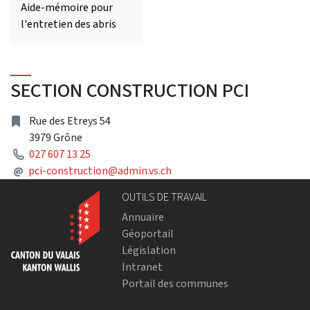
Aide-mémoire pour
l'entretien des abris
SECTION CONSTRUCTION PCI
Address
Rue des Etreys 54
3979 Grône
Phone
027 607 13 25
Mail
@
pci-construction@admin.vs.ch
OUTILS DE TRAVAIL
Annuaire
Géoportail
Législation
Intranet
Portail des communes