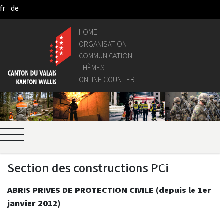
fr
de
Skip to Main Content
HOME
ORGANISATION
COMMUNICATION
THÈMES
ONLINE COUNTER
Section des constructions PCi
ABRIS PRIVES DE PROTECTION CIVILE (depuis le 1er
janvier 2012)