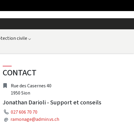
tection civile
⌵
CONTACT
Address
Rue des Casernes 40
1950 Sion
Jonathan Darioli - Support et conseils
Phone
027 606 70 70
Mail
@
ramonage@admin.vs.ch