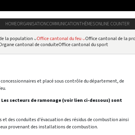
HOME
ORGANISATION
COMMUNICATION
THÈMES
ONLINE COUNTER
 de la population
⌵
Office cantonal du feu
⌵
Office cantonal de la pro
Organe cantonal de conduite
Office cantonal du sport
es concessionnaires et placé sous contrôle du département, de
feu.
e. Les secteurs de ramonage (voir lien ci-dessous) sont
s et des conduites d'évacuation des résidus de combustion ainsi
zeux provenant des installations de combustion.