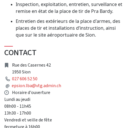
Inspection, exploitation, entretien, surveillance et
remise en état de la place de tir de Pra Bardy.
Entretien des extérieurs de la place d'armes, des
places de tir et installations d’instruction, ainsi
que sur le site aéroportuaire de Sion.
CONTACT
Address
Rue des Casernes 42
1950 Sion
Phone
027 606 52 50
Mail
@
epsion.lba@vtg.admin.ch
Opening hours
Horaire d'ouverture
Lundi au jeudi
08h00 - 11h45
13h30 - 17h00
Vendredi et veille de fête
fermeture à 16h00