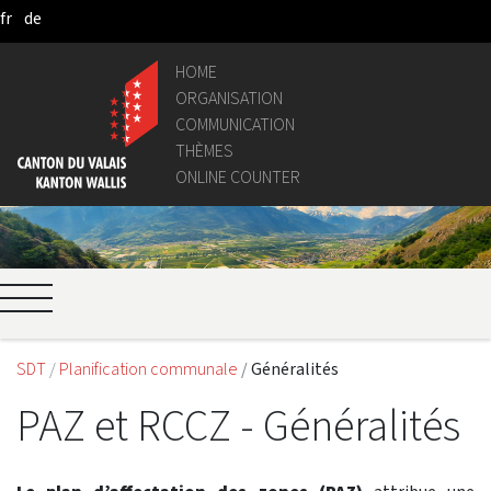
fr
de
Skip to Main Content
HOME
ORGANISATION
COMMUNICATION
THÈMES
ONLINE COUNTER
SDT
Planification communale
Généralités
PAZ et RCCZ - Généralités