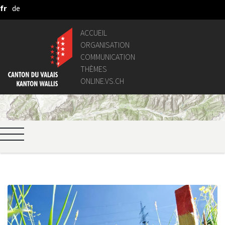
fr
de
Saut au contenu principal
ACCUEIL
ORGANISATION
COMMUNICATION
THÈMES
ONLINE.VS.CH