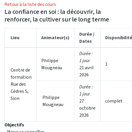
Retour à la liste des cours
La confiance en soi : la découvrir, la
renforcer, la cultiver sur le long terme
Durée /
Lieu
Animateur(s)
Disponibilit
Dates
Durée :
Philippe
1 jour
1
Mougneau
21 avril
Centre de
2026
formation
Rue des
Durée :
Cèdres 5,
1 jour
Philippe
Sion
27
complet
Mougneau
octobre
2026
Objectifs
- Mieux se connaître