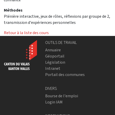
Méthodes
Plénière interactive, jeux de rôles, réflexions par groupe de 2,
transmission d'expériences personnelles
Retour à la liste des cours
OUTILS DE TRAVAIL
Annuaire
Géoportail
Législation
Intranet
Portail des communes
DIVERS
Bourse de l'emploi
Login IAM