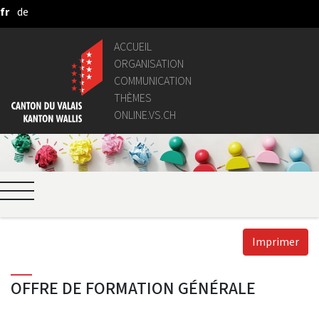
fr
de
Saut au contenu principal
ACCUEIL
ORGANISATION
COMMUNICATION
THÈMES
ONLINE.VS.CH
Imprimer
OFFRE DE FORMATION GÉNÉRALE