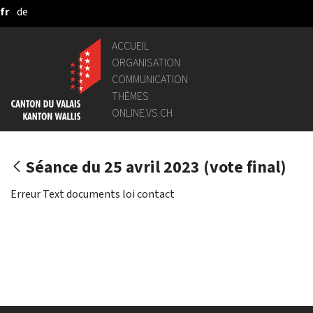
fr
de
Saut au contenu principal
ACCUEIL
ORGANISATION
COMMUNICATION
THÈMES
ONLINE.VS.CH
Séance du 25 avril 2023 (vote final)
Erreur Text documents loi contact